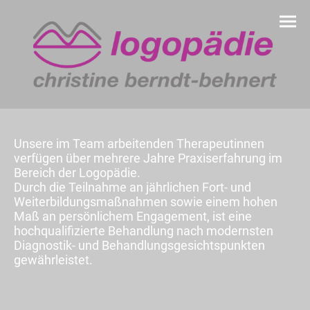
Unsere im Team arbeitenden Therapeutinnen
verfügen über mehrere Jahre Praxiserfahrung im
Bereich der Logopädie.
Durch die Teilnahme an jährlichen Fort- und
Weiterbildungsmaßnahmen sowie einem hohen
Maß an persönlichem Engagement, ist eine
hochqualifizierte Behandlung nach modernsten
Diagnostik- und Behandlungsgesichtspunkten
gewährleistet.
X