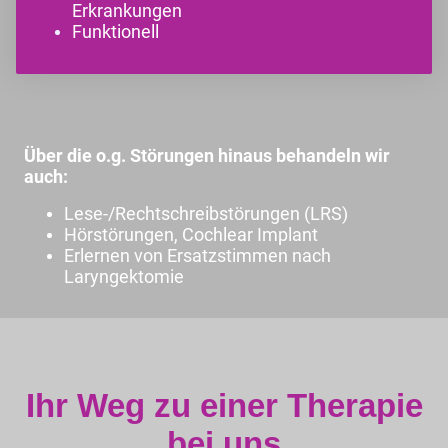
Erkrankungen
Funktionell
Über die o.g. Störungen hinaus behandeln wir
auch:
Lese-/Rechtschreibstörungen (LRS)
Hörstörungen, Cochlear Implant
Erlernen von Ersatzstimmen nach
Laryngektomie
Lorem ipsum dolor sit amet, consectetur
a
Ihr Weg zu einer Therapie
bei uns